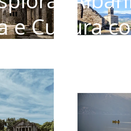
splora l'Alban
a e Cultura c