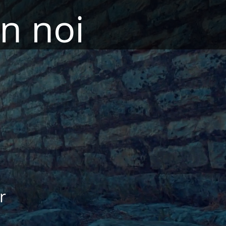
on noi
r