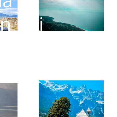
ia
on noi