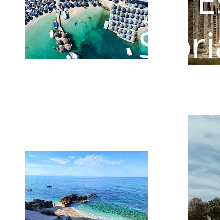
E
Stori