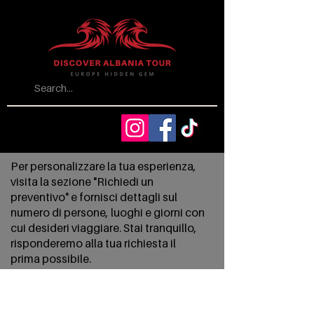
Per personalizzare la tua esperienza,
visita la sezione "Richiedi un
preventivo" e fornisci dettagli sul
numero di persone, luoghi e giorni con
cui desideri viaggiare. Stai tranquillo,
risponderemo alla tua richiesta il
prima possibile.