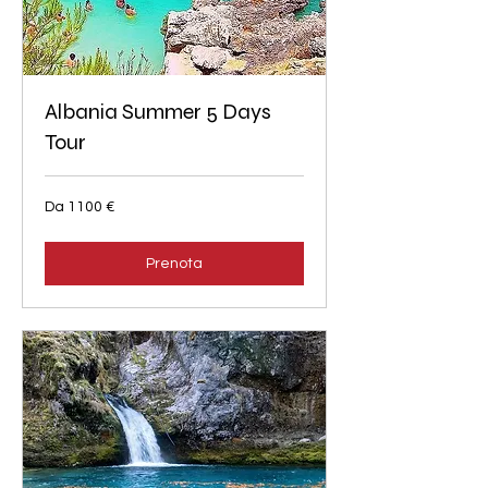
Albania Summer 5 Days
Tour
Da
Da 1100 €
1100
euro
Prenota