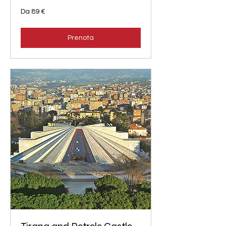
Da
Da 89 €
89
euro
Prenota