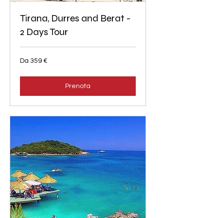
Tirana, Durres and Berat -
2 Days Tour
Da
Da 359 €
359
euro
Prenota