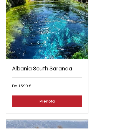
Albania South Saranda
Da
Da 1599 €
1599
euro
Prenota