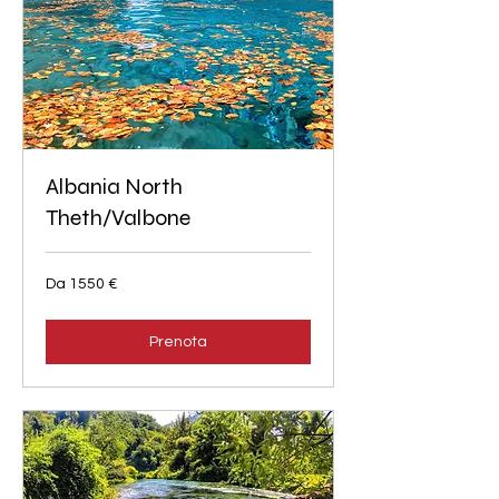
Albania North
Theth/Valbone
Da
Da 1550 €
1550
euro
Prenota